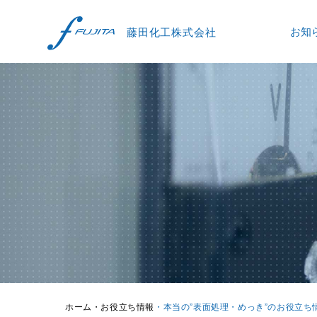
お知
ホーム
HOME
お知らせ
NEWS
選ばれる理由
FEATURE
めっきとは
PLATING
製品一覧
PRODUCTS
会社概要
ABOUT
グループ企業
FUJITA GROUP
ホーム
・お役立ち情報
・本当の”表面処理・めっき”のお役立ち
よくある質問