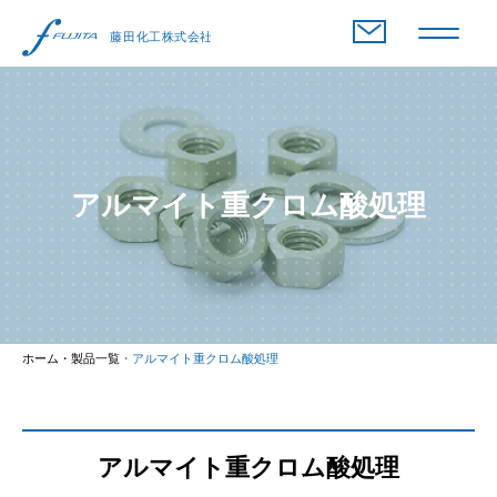
ホーム
HOME
お知らせ
NEWS
アルマイト重クロム酸処理
選ばれる理由
FEATURE
めっきとは
PLATING
製品一覧
PRODUCTS
ホーム
・製品一覧
・アルマイト重クロム酸処理
会社概要
ABOUT
グループ企業
FUJITA GROUP
アルマイト重クロム酸処理
よくある質問